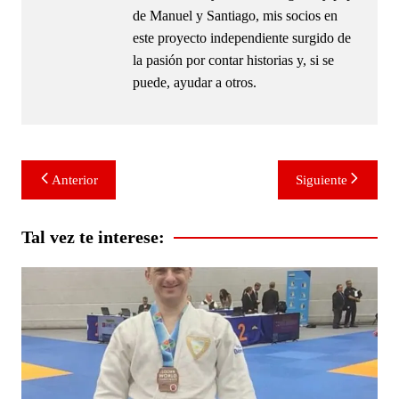
de Manuel y Santiago, mis socios en
este proyecto independiente surgido de
la pasión por contar historias y, si se
puede, ayudar a otros.
Navegación
Anterior
Siguiente
de
entradas
Tal vez te interese: