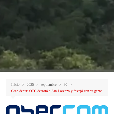
Inicio
2025
septiembre
30
Gran debut: OTC derrotó a San Lorenzo y festejó con su gente