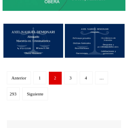
Paginación
Anterior
1
2
3
4
…
de
entradas
293
Siguiente