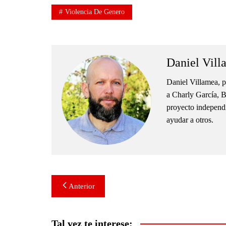
Violencia De Genero
Daniel Vill
Daniel Villamea, p
a Charly García, B
proyecto independie
ayudar a otros.
Navegación
Anterior
de
entradas
Tal vez te interese: