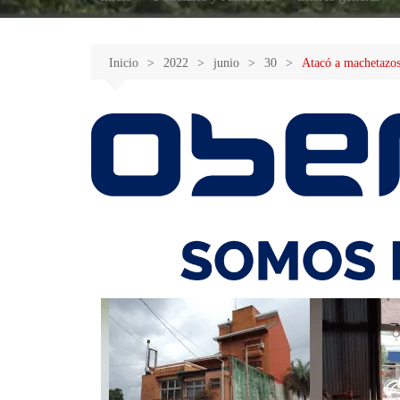
Inicio
2022
junio
30
Atacó a machetazos