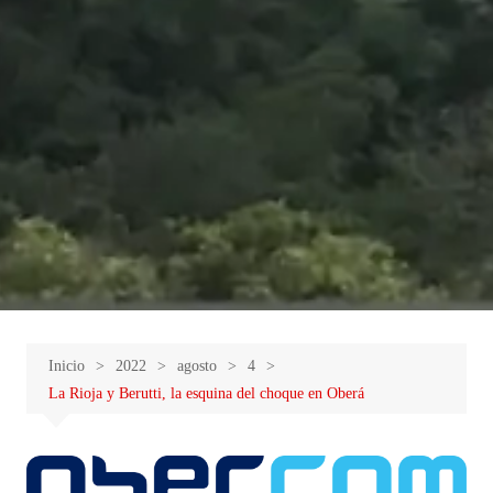
Inicio
2022
agosto
4
La Rioja y Berutti, la esquina del choque en Oberá