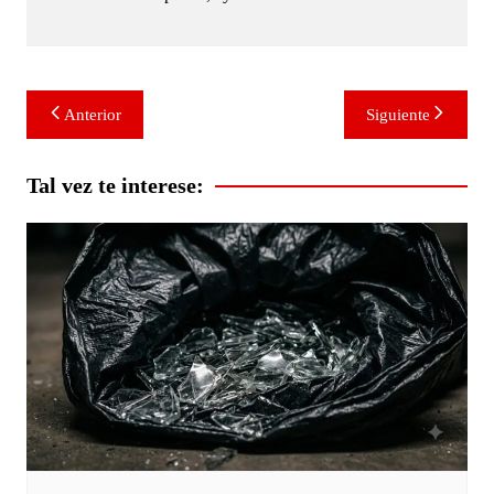
Navegación
Anterior
Siguiente
de
entradas
Tal vez te interese: