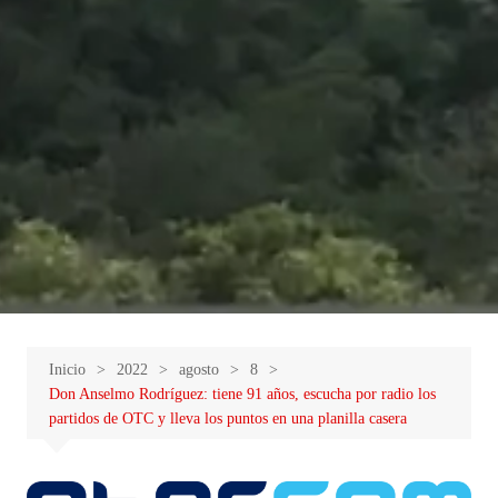
Inicio
2022
agosto
8
Don Anselmo Rodríguez: tiene 91 años, escucha por radio los
partidos de OTC y lleva los puntos en una planilla casera