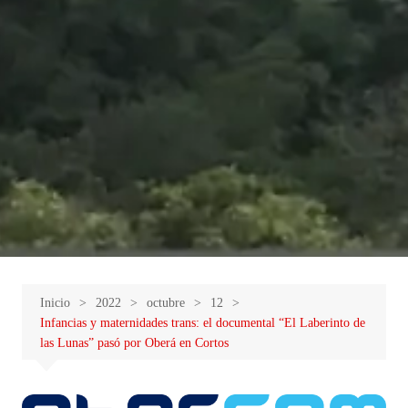
Inicio
2022
octubre
12
Infancias y maternidades trans: el documental “El Laberinto de
las Lunas” pasó por Oberá en Cortos