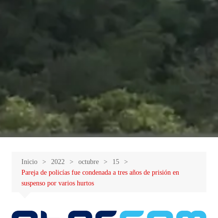
Inicio
2022
octubre
15
Pareja de policías fue condenada a tres años de prisión en
suspenso por varios hurtos