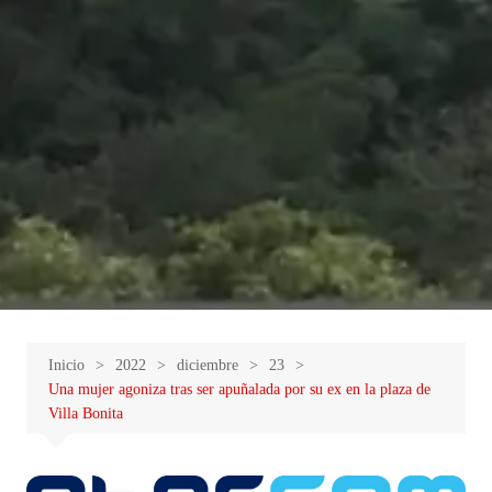
Inicio
2022
diciembre
23
Una mujer agoniza tras ser apuñalada por su ex en la plaza de
Villa Bonita