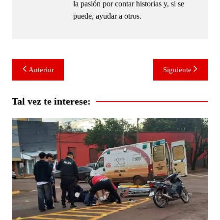
la pasión por contar historias y, si se
puede, ayudar a otros.
Navegación
Anterior
Siguiente
de
entradas
Tal vez te interese: