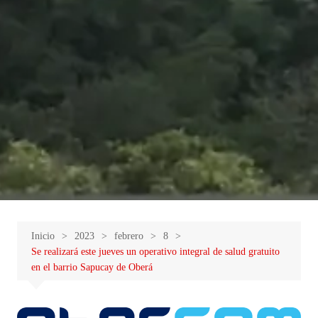
Inicio
2023
febrero
8
Se realizará este jueves un operativo integral de salud gratuito
en el barrio Sapucay de Oberá