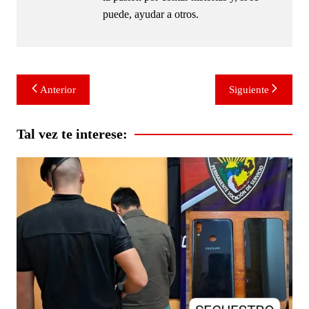
puede, ayudar a otros.
Navegación
Anterior
Siguiente
de
entradas
Tal vez te interese: