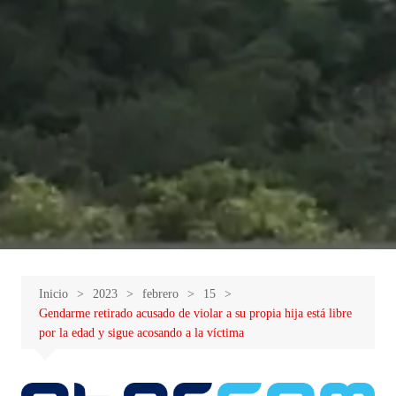
Inicio
2023
febrero
15
Gendarme retirado acusado de violar a su propia hija está libre
por la edad y sigue acosando a la víctima