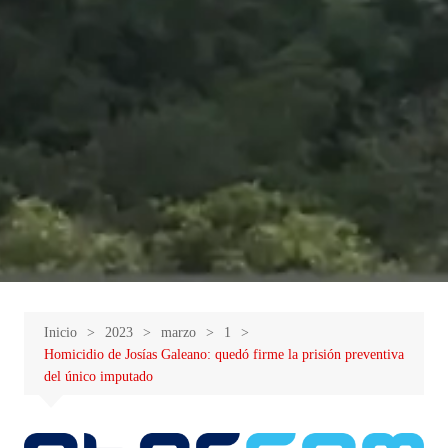
Inicio
2023
marzo
1
Homicidio de Josías Galeano: quedó firme la prisión preventiva
del único imputado