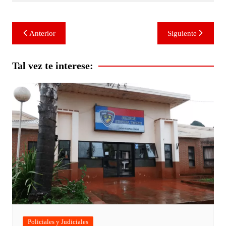
Navegación
Anterior
Siguiente
de
entradas
Tal vez te interese:
Policiales y Judiciales