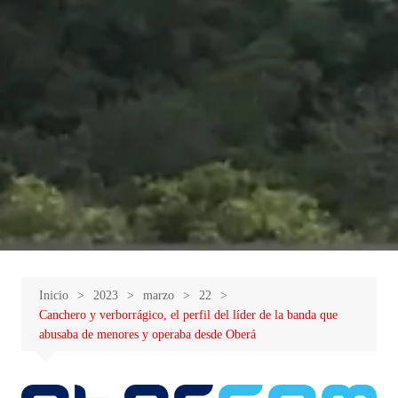
Inicio
2023
marzo
22
Canchero y verborrágico, el perfil del líder de la banda que
abusaba de menores y operaba desde Oberá