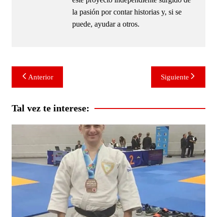
la pasión por contar historias y, si se
puede, ayudar a otros.
Navegación
Anterior
Siguiente
de
entradas
Tal vez te interese: