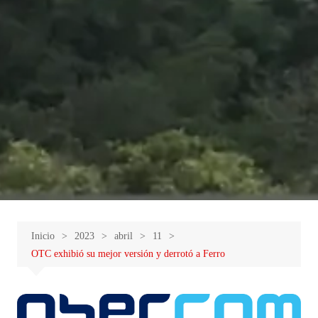
Inicio
2023
abril
11
OTC exhibió su mejor versión y derrotó a Ferro