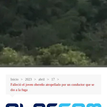
Inicio
2023
abril
17
Falleció el joven obereño atropellado por un conductor que se
dio a la fuga