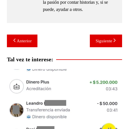
la pasión por contar historias y, si se
puede, ayudar a otros.
Navegación
Anterior
Siguiente
de
entradas
Tal vez te interese: