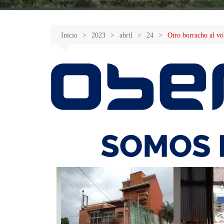
Inicio
2023
abril
24
Otro borracho al v