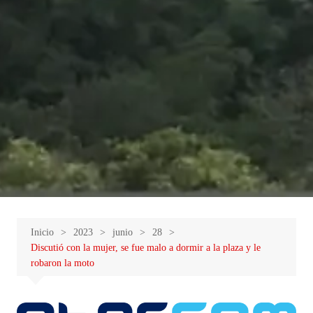
Inicio
2023
junio
28
Discutió con la mujer, se fue malo a dormir a la plaza y le
robaron la moto