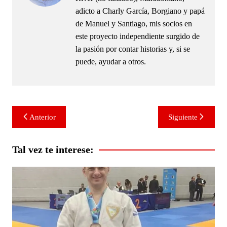
adicto a Charly García, Borgiano y papá
de Manuel y Santiago, mis socios en
este proyecto independiente surgido de
la pasión por contar historias y, si se
puede, ayudar a otros.
Navegación
Anterior
Siguiente
de
entradas
Tal vez te interese: