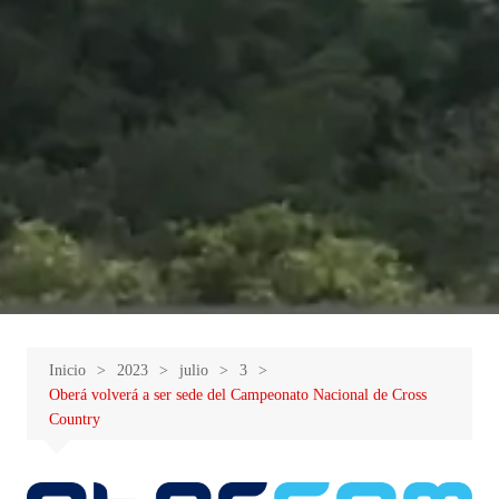
Inicio
2023
julio
3
Oberá volverá a ser sede del Campeonato Nacional de Cross
Country