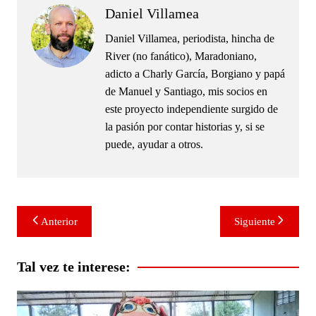
Daniel Villamea
Daniel Villamea, periodista, hincha de
River (no fanático), Maradoniano,
adicto a Charly García, Borgiano y papá
de Manuel y Santiago, mis socios en
este proyecto independiente surgido de
la pasión por contar historias y, si se
puede, ayudar a otros.
Navegación
Anterior
Siguiente
de
entradas
Tal vez te interese: