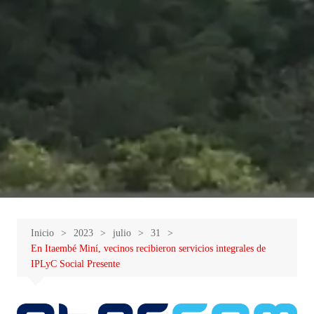
Inicio
2023
julio
31
En Itaembé Miní, vecinos recibieron servicios integrales de
IPLyC Social Presente