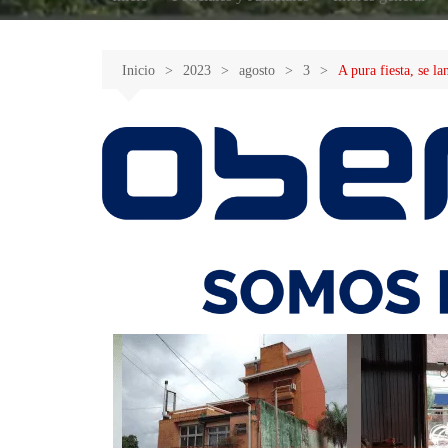
Inicio
2023
agosto
3
A pura fiesta, se l