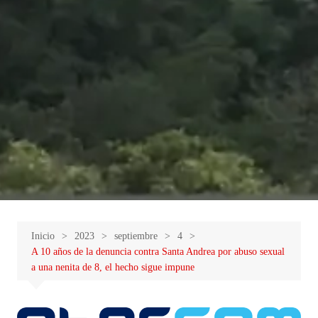
Inicio
2023
septiembre
4
A 10 años de la denuncia contra Santa Andrea por abuso sexual
a una nenita de 8, el hecho sigue impune