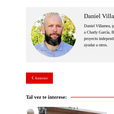
Daniel Vill
Daniel Villamea, p
a Charly García, B
proyecto independie
ayudar a otros.
Navegación
Anterior
de
entradas
Tal vez te interese: