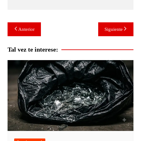
Navegación
Anterior
Siguiente
de
entradas
Tal vez te interese: