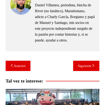
Daniel Villamea, periodista, hincha de
River (no fanático), Maradoniano,
adicto a Charly García, Borgiano y papá
de Manuel y Santiago, mis socios en
este proyecto independiente surgido de
la pasión por contar historias y, si se
puede, ayudar a otros.
Navegación
Anterior
Siguiente
de
entradas
Tal vez te interese: