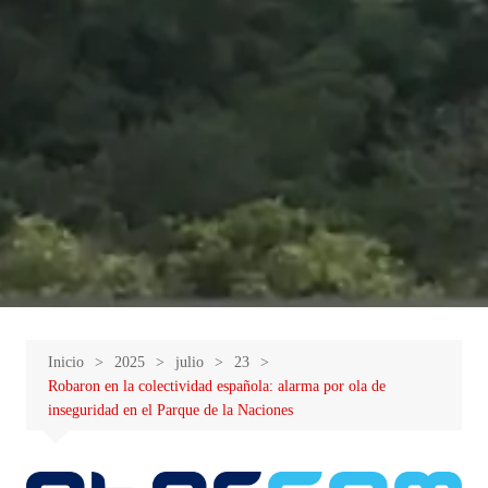
Inicio
2025
julio
23
Robaron en la colectividad española: alarma por ola de
inseguridad en el Parque de la Naciones