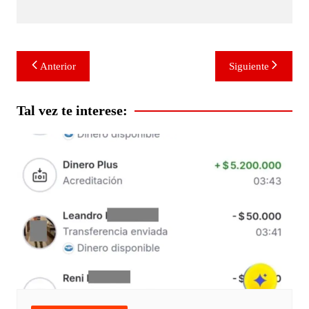
Navegación
Anterior
Siguiente
de
entradas
Tal vez te interese: