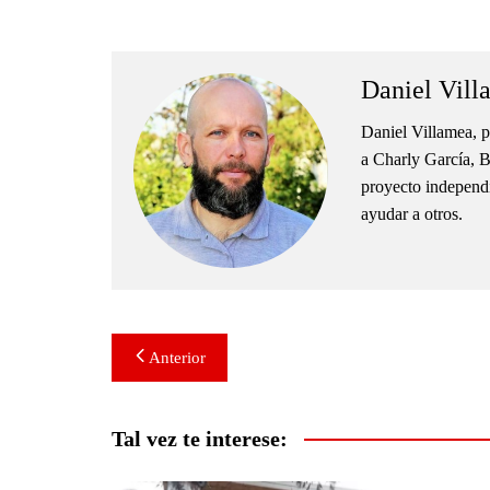
Daniel Vill
Daniel Villamea, p
a Charly García, B
proyecto independie
ayudar a otros.
Navegación
Anterior
de
entradas
Tal vez te interese: