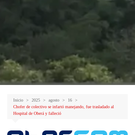
Inicio
2025
agosto
16
Chofer de colectivo se infartó manejando, fue trasladado al
Hospital de Oberá y falleció