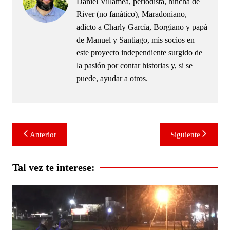
Daniel Villamea, periodista, hincha de
River (no fanático), Maradoniano,
adicto a Charly García, Borgiano y papá
de Manuel y Santiago, mis socios en
este proyecto independiente surgido de
la pasión por contar historias y, si se
puede, ayudar a otros.
Navegación
Anterior
Siguiente
de
entradas
Tal vez te interese: