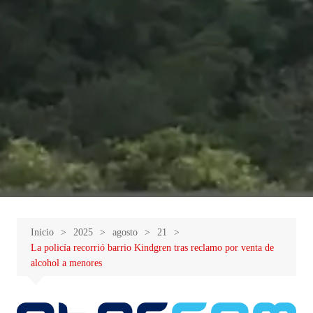
Inicio
2025
agosto
21
La policía recorrió barrio Kindgren tras reclamo por venta de
alcohol a menores