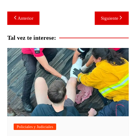
Navegación
Anterior
Siguiente
de
entradas
Tal vez te interese:
Policiales y Judiciales