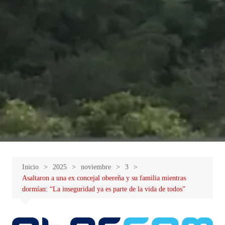
Inicio
2025
noviembre
3
Asaltaron a una ex concejal obereña y su familia mientras
dormían: “La inseguridad ya es parte de la vida de todos”