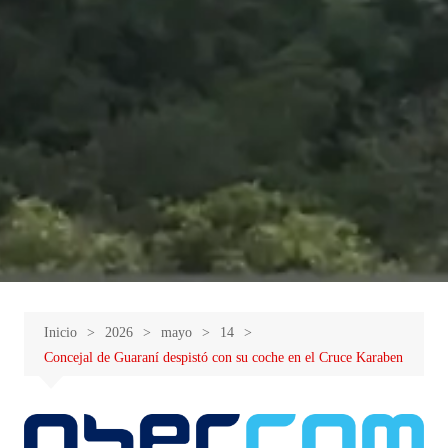
Inicio
2026
mayo
14
Concejal de Guaraní despistó con su coche en el Cruce Karaben