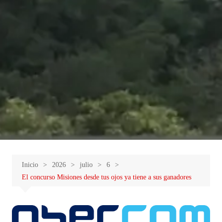
Inicio
2026
julio
6
El concurso Misiones desde tus ojos ya tiene a sus ganadores