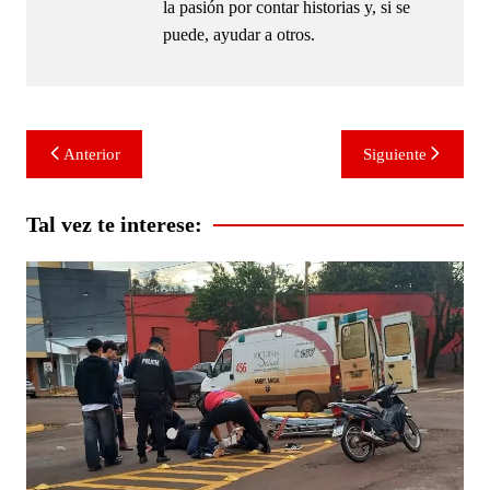
la pasión por contar historias y, si se
puede, ayudar a otros.
Navegación
Anterior
Siguiente
de
entradas
Tal vez te interese: