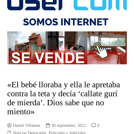
«El bebé lloraba y ella le apretaba
contra la teta y decía ‘callate gurí
de mierda’. Dios sabe que no
miento»
Daniel Villamea
30 septiembre, 2022
0
Noticias Destacadas
,
Policiales y Judiciales