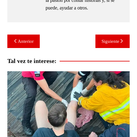
la pasión por contar historias y, si se
puede, ayudar a otros.
Navegación
Anterior
Siguiente
de
entradas
Tal vez te interese: