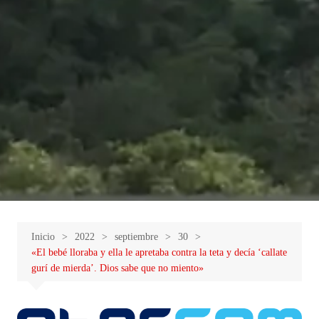
Inicio
2022
septiembre
30
«El bebé lloraba y ella le apretaba contra la teta y decía ‘callate
gurí de mierda’. Dios sabe que no miento»