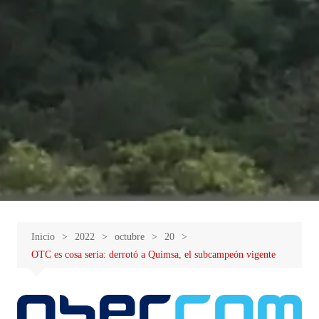
Inicio
2022
octubre
20
OTC es cosa seria: derrotó a Quimsa, el subcampeón vigente