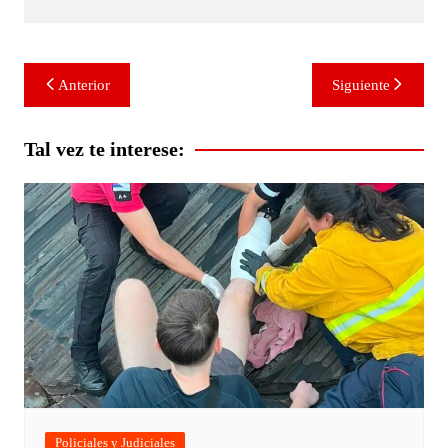
Navegación
Anterior
Siguiente
de
entradas
Tal vez te interese:
Policiales y Judiciales