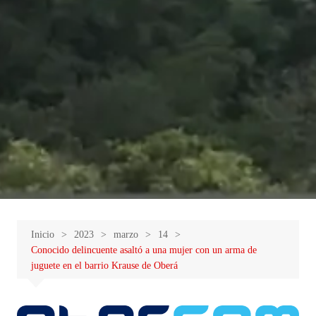
Inicio
2023
marzo
14
Conocido delincuente asaltó a una mujer con un arma de
juguete en el barrio Krause de Oberá