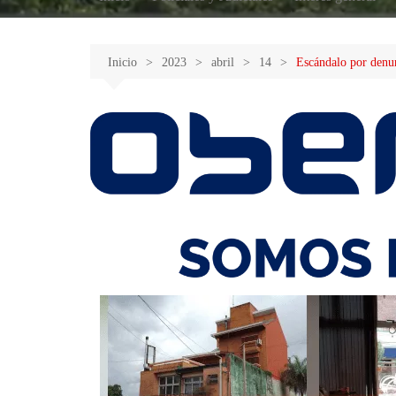
Inicio
2023
abril
14
Escándalo por denun