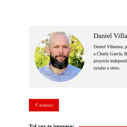
.
Daniel Vill
Daniel Villamea, p
a Charly García, B
proyecto independie
ayudar a otros.
Navegación
Anterior
de
entradas
Tal vez te interese: