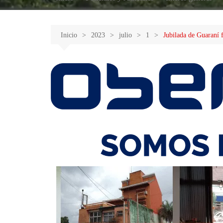
Inicio
2023
julio
1
Jubilada de Guaraní f