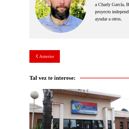
a Charly García, B
proyecto independie
ayudar a otros.
Navegación
Anterior
de
entradas
Tal vez te interese: