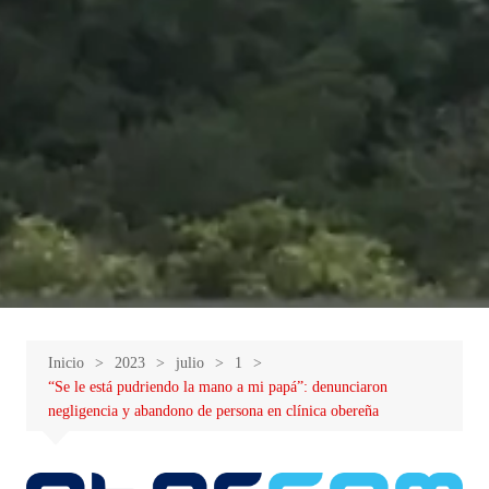
Inicio
2023
julio
1
“Se le está pudriendo la mano a mi papá”: denunciaron
negligencia y abandono de persona en clínica obereña