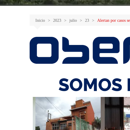
Inicio
2023
julio
23
Alertan por casos s