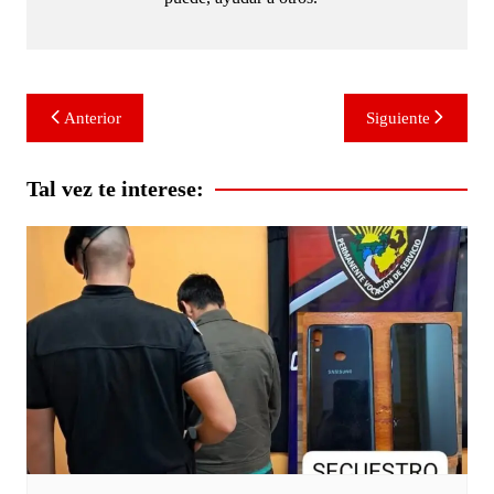
Navegación
Anterior
Siguiente
de
entradas
Tal vez te interese: