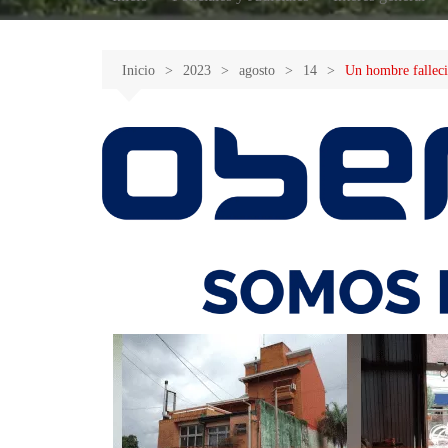
Inicio
2023
agosto
14
Un hombre falleci