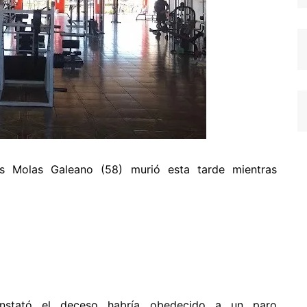
s Molas Galeano (58) murió esta tarde mientras
onstató el deceso habría obedecido a un paro