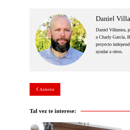
Daniel Vill
Daniel Villamea, p
a Charly García, B
proyecto independie
ayudar a otros.
Navegación
Anterior
de
entradas
Tal vez te interese: