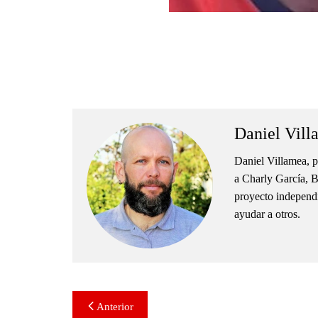
.
.
Daniel Vill
Daniel Villamea, p
a Charly García, B
proyecto independie
ayudar a otros.
Navegación
Anterior