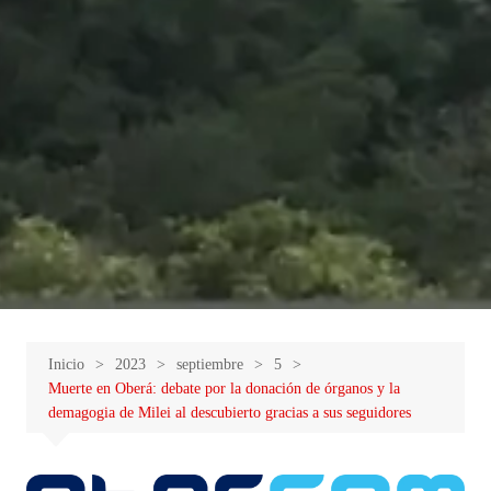
Inicio
2023
septiembre
5
Muerte en Oberá: debate por la donación de órganos y la
demagogia de Milei al descubierto gracias a sus seguidores