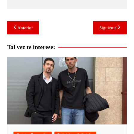
Navegación
Anterior
Siguiente
de
entradas
Tal vez te interese: