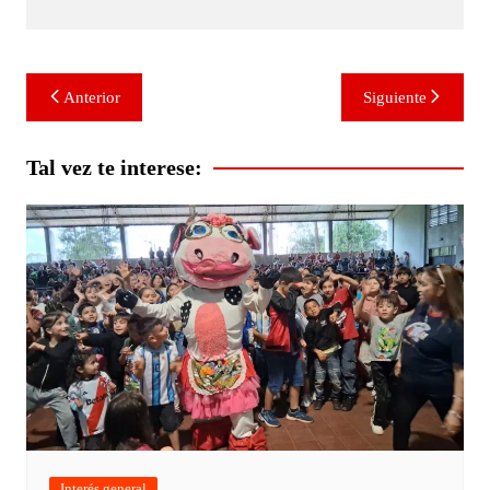
Navegación
Anterior
Siguiente
de
entradas
Tal vez te interese:
Interés general