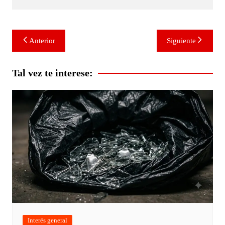
Navegación
Anterior
Siguiente
de
entradas
Tal vez te interese:
Interés general