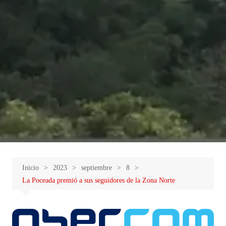
Inicio
2023
septiembre
8
La Poceada premió a sus seguidores de la Zona Norte