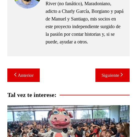
River (no fanático), Maradoniano,
adicto a Charly García, Borgiano y papá
de Manuel y Santiago, mis socios en
este proyecto independiente surgido de
la pasión por contar historias y, si se
puede, ayudar a otros.
Navegación
Anterior
Siguiente
de
entradas
Tal vez te interese: