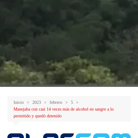
Inicio
2023
febrero
5
Manejaba con casi 14 veces más de alcohol en sangre a lo
permitido y quedó detenido