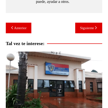
puede, ayudar a otros.
Navegación
Anterior
Siguiente
de
entradas
Tal vez te interese: