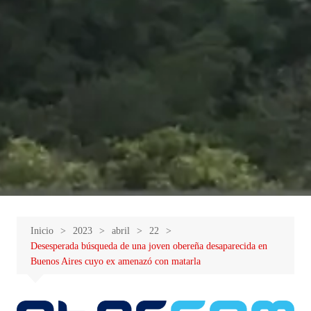
Inicio
2023
abril
22
Desesperada búsqueda de una joven obereña desaparecida en
Buenos Aires cuyo ex amenazó con matarla