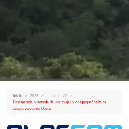
Inicio
2023
junio
22
Desesperada búsqueda de una mujer y dos pequeños hijos
desaparecidos en Oberá