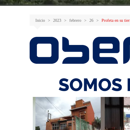
Inicio
2023
febrero
26
Profeta en su ti